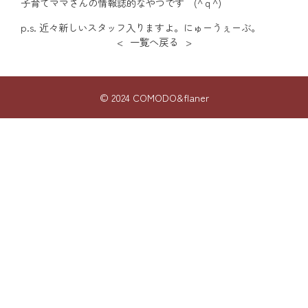
子育てママさんの情報誌的なやつです (^ｑ^)
p.s. 近々新しいスタッフ入りますよ。にゅーうぇーぶ。
<
一覧へ戻る
>
© 2024 COMODO&flaner