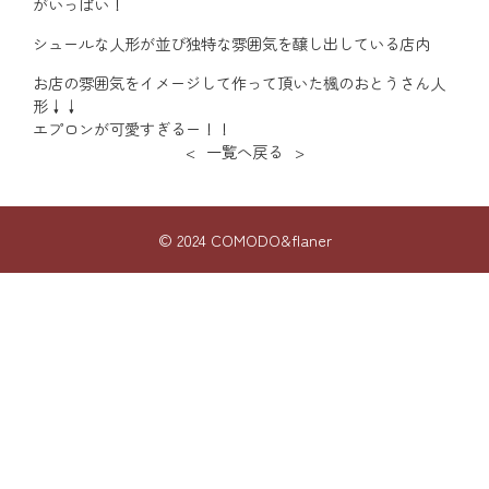
がいっぱい！
シュールな人形が並び独特な雰囲気を醸し出している店内
お店の雰囲気をイメージして作って頂いた楓のおとうさん人
形↓↓
エプロンが可愛すぎるー！！
<
一覧へ戻る
>
© 2024 COMODO&flaner