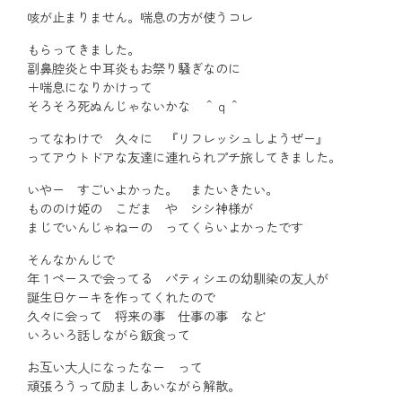
咳が止まりません。喘息の方が使うコレ
もらってきました。
副鼻腔炎と中耳炎もお祭り騒ぎなのに
＋喘息になりかけって
そろそろ死ぬんじゃないかな ＾ｑ＾
ってなわけで 久々に 『リフレッシュしようぜー』
ってアウトドアな友達に連れられプチ旅してきました。
いやー すごいよかった。 またいきたい。
もののけ姫の こだま や シシ神様が
まじでいんじゃねーの ってくらいよかったです
そんなかんじで
年１ペースで会ってる パティシエの幼馴染の友人が
誕生日ケーキを作ってくれたので
久々に会って 将来の事 仕事の事 など
いろいろ話しながら飯食って
お互い大人になったなー って
頑張ろうって励ましあいながら解散。