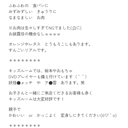
ふわふわの 食パンに
みずみずしい きゅうりに
なまなましい お肉
※お肉は生々しすぎてNGでました(;´Д⊂)
お披露目の機会なしｗｗｗｗ
オレンジやレタス とうもろこしもあります。
すんごいリアルです。
＊＊＊＊＊＊＊＊
キッズルームでは、絵本やおもちゃ
DVDプレイヤーも備え付けています（＾＾）
妖怪●ォッチ や ア●雪 あります。笑
お子さんと一緒にご来店くださるお客様も多く
キッズルームは大変好評です！
親子で
かわいい or かっこよく 変身しにきてください(o´▽｀o)
＊＊＊＊＊＊＊＊