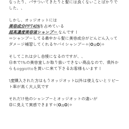
なったり、パサついてきたりと髪には良くないことばかりで
した、、
しかし、オッジオットには
美容成分PPT40%
を占めている
超高濃度美容液シャンプー
なんです！
＝シャンプーしてる最中から髪に美容成分がどんどん入って
ダメージ補習してくれるヤバイシャンプー✧(✪д✪)✧
そしてこれは少し自慢になるのですが、、
日本で1%の美容室しか取り扱いできない商品なので、県外か
らもoggiottoを買いに来て下さるお客様もいます！
1度購入された方はもうオッジオット以外は使えないとリピー
ト率が高く大人気です
それだけ他のシャンプーとオッジオットの違いが
目に見えて実感できます✧(✪д✪)✧